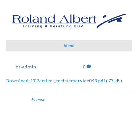
Menü
Von
rs-admin
|
6. Dezember 2019
|
0
Download: 1312artikel_meisterservice043.pdf ( 77 kB )
Gepostet in
Presse
Hinterlassen Sie einen
Kommentar